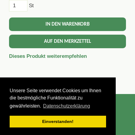
St
IN DEN WARENKORB
AUF DEN MERKZETTEL
Dieses Produkt weiterempfehlen
Unsere Seite verwendet Cookies um Ihnen
die bestmögliche Funktionalität zu
Impressum
Datenschutzerklärung
AGBs
gewährleisten.
Datenschutzerklärung
+49 9571 4333
TRAININGS-IDEEN SIMMERL |
Einverstanden!
VANDALIASTRASSE 7 | 96215 LICHTENFELS